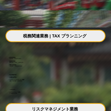
税務関連業務 | TAX プランニング
｜経営指導業務
経営相談・経営計画の策定
｜財務管理業務
事業承継・不動産・相続税対策
｜情報の提供業務
企業情報・不動産物件情報等
｜社会保険諸手続
｜行政書士諸手続
｜ファイナンシャルプランナー業務
金融・生命保険・損害保険等
｜人材教育業務
｜ＯＡコンサルタント業務
ＯＡ機器利用相談
リスクマネジメント業務