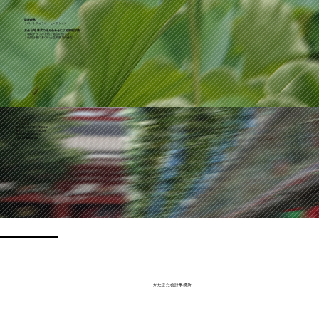
財産継承
｜ポートフォリオ・セレクション
お金 土地 株式の組み合わせによる節税対策
｜相続トラブルを防ぐ遺言の残し方
｜長期計画に基づいた生前贈与の仕方
〒110-0015
東京都台東区東上野2-1-13
藤和ハイタウン上野209
TEL.03-3845-9107(代)
FAX.03-3845-9108
ホーム
お問い合わせ
会計業務の案内
利用規約
​かたまた会計事務所