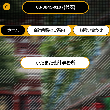
03-3845-9107(代表)
ホーム
会計業務のご案内
お問い合わせ
東上野で34年の実績
ビジネスの未来をつくる
総合コンサルティング
かたまた会計事務所
お客様の良きアドバイザーとして、会計・税務業務を中心に全力で企業のサポートさせていただいております。
当事務所では、会計専門家が決算月は勿論、他の月にも貴社を訪問します。お客様との信頼を強める大切な業務と考えております。
代表 片 又 光 宏