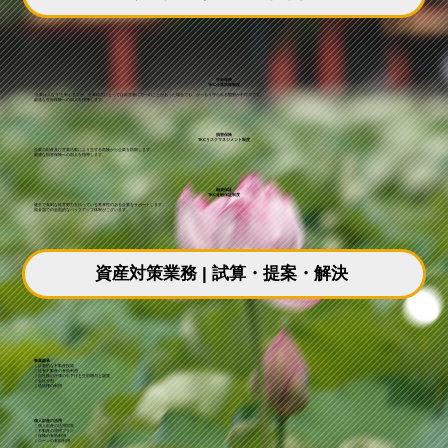
生命保険
TKC企業防衛制度
“企業は人なり”と申しますが、企業経営にとっては経営者に万一のことがあった場合でも、がっちり守られる態勢が不可欠です。
最適な生命保険への加入を指導します。
損害保険
TKCリスクマネジメント制度
企業の財産及び営業活動により生ずる危険から企業を防衛します。
最適な損害保険への加入を指導します。
融資保証
TKC金融保証制度
健全で真剣な経営努力を払っている将来性のある企業をサポートします。
資金面での全面的なバックアップ体制がございます。
資産対策業務 | 試算・提案・解決
事業継承
｜計画的な不動産投資
｜社有不動産の有効利用
｜自社株の評価の引下げ
と
生前贈与と譲渡
｜会社分割
｜借地権の利用
個人財産の活用
｜個人財産の活用対策
｜不動産の運用プラン
｜保険の有効利用
｜ローンの有効利用